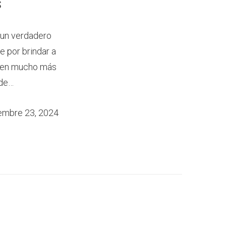
s
 un verdadero
e por brindar a
do en mucho más
 de…
embre 23, 2024