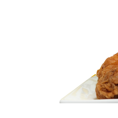
domicilio
tampico