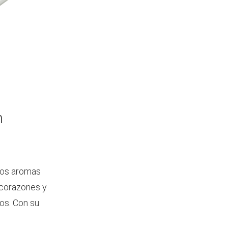
n
 los aromas
 corazones y
los. Con su