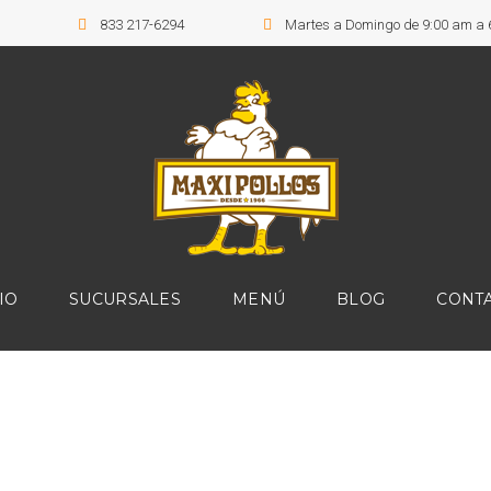
833 217-6294
Martes a Domingo de 9:00 am a
IO
SUCURSALES
MENÚ
BLOG
CONT