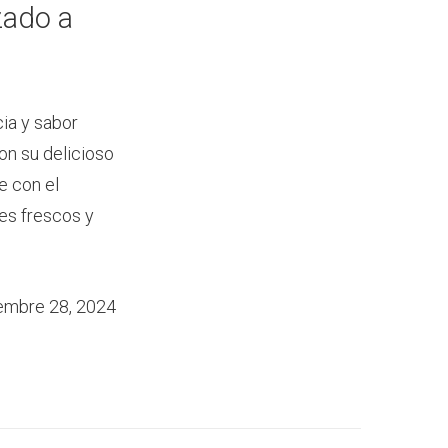
zado a
ia y sabor
on su delicioso
e con el
es frescos y
embre 28, 2024