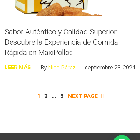
Sabor Auténtico y Calidad Superior:
Descubre la Experiencia de Comida
Rápida en MaxiPollos
By
Nico Pérez
septiembre 23, 2024
LEER MÁS
Paginación
1
2
…
9
NEXT PAGE
de
entradas